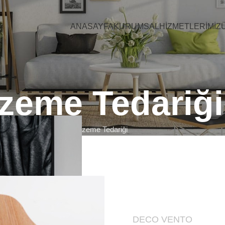
ANASAYFA
KURUMSAL
HIZMETLERIMIZ
zeme Tedariği
Anasayfa
Malzeme Tedariği
DECO VENTO