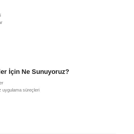
i
ar
iler İçin Ne Sunuyoruz?
er
iz uygulama süreçleri