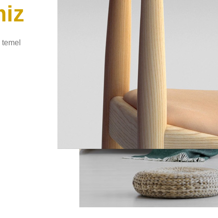
miz
 temel