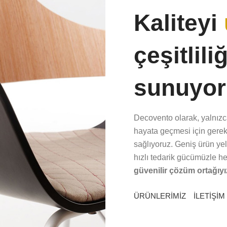
Kaliteyi
çeşitlili
sunuyor
Decovento olarak, yalnızca
hayata geçmesi için gere
sağlıyoruz. Geniş ürün yel
hızlı tedarik gücümüzle h
güvenilir çözüm ortağıyı
ÜRÜNLERİMİZ
İLETİŞİM