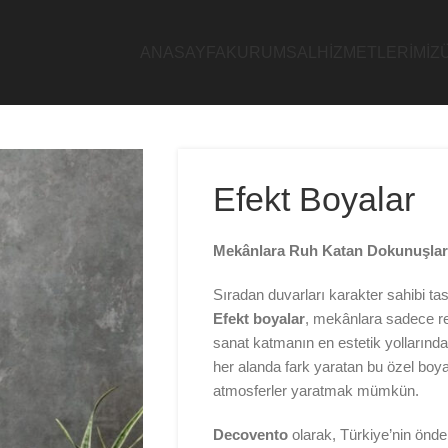
ANASAYFA
KURUMSAL
HIZMETLERIMIZ
Efekt Boyalar
Mekânlara Ruh Katan Dokunuşlar
Sıradan duvarları karakter sahibi ta
Efekt boyalar
, mekânlara sadece re
sanat katmanın en estetik yollarından
her alanda fark yaratan bu özel boya
atmosferler yaratmak mümkün.
Decovento
olarak, Türkiye’nin önde