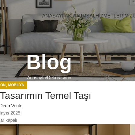
ANASAYFA
KURUMSAL
HIZMETLERIMIZ
Blog
Anasayfa
Dekorasyon
,
YON
MOBILYA
Tasarımın Temel Taşı
Deco Vento
ayıs 2025
ar kapalı