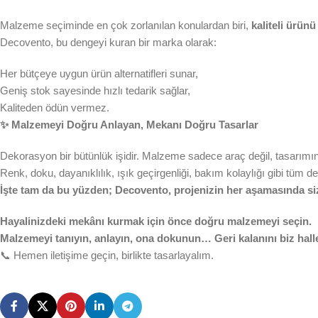
Malzeme seçiminde en çok zorlanılan konulardan biri,
kaliteli ürün
Decovento, bu dengeyi kuran bir marka olarak:
Her bütçeye uygun ürün alternatifleri sunar,
Geniş stok sayesinde hızlı tedarik sağlar,
Kaliteden ödün vermez.
✨ Malzemeyi Doğru Anlayan, Mekanı Doğru Tasarlar
Dekorasyon bir bütünlük işidir. Malzeme sadece araç değil, tasarımın 
Renk, doku, dayanıklılık, ışık geçirgenliği, bakım kolaylığı gibi tüm det
İşte tam da bu yüzden; Decovento, projenizin her aşamasında sizi
Hayalinizdeki mekânı kurmak için önce doğru malzemeyi seçin.
Malzemeyi tanıyın, anlayın, ona dokunun… Geri kalanını biz hall
📞 Hemen iletişime geçin, birlikte tasarlayalım.