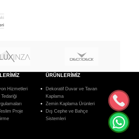
ki
ri
LERİMİZ
ÜRÜNLERİMİZ
on Hizmetleri
Dekoratif Duvar ve Tavan
Tedariği
Kaplama
ygulamaları
Zemin Kaplama Ürünleri
eslim Proje
Dış Cephe ve Bahçe
dirme
Sistemleri