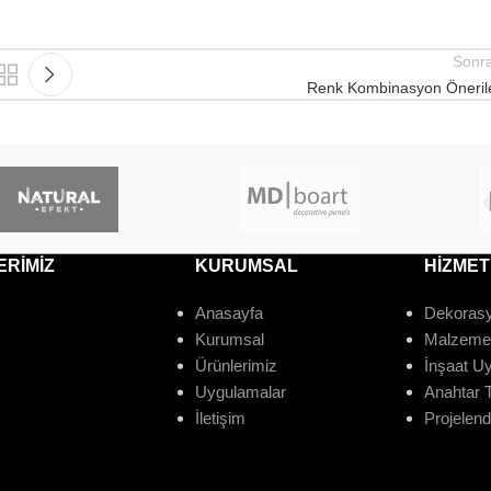
Sonra
Renk Kombinasyon Önerile
ERİMİZ
KURUMSAL
HİZMET
Anasayfa
Dekorasy
Kurumsal
Malzeme 
Ürünlerimiz
İnşaat U
Uygulamalar
Anahtar T
İletişim
Projelen