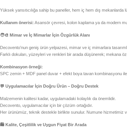
Yüksek yansıtıcılığa sahip bu paneller, hem iç hem dış mekanlarda l
Kullanım önerisi:
Asansör çevresi, kolon kaplama ya da modern mutfa
🧑‍🎨 Mimar ve İç Mimarlar İçin Özgürlük Alanı
Decovento’nun geniş ürün yelpazesi, mimar ve iç mimarlara tasarımlar
Farklı dokuları, yüzeyleri ve renkleri bir arada düşünerek; mekana öz
Kombinasyon örneği:
SPC zemin + MDF panel duvar + efekt boya tavan kombinasyonu ile üç 
💬 Uygulamacılar İçin Doğru Ürün – Doğru Destek
Malzemenin kalitesi kadar, uygulamadaki kolaylık da önemlidir.
Decovento, uygulamacılar için bir çözüm ortağıdır.
Her ürünümüz, teknik destekle birlikte sunulur. Numune hizmetimiz ve ü
🛍️ Kalite, Çeşitlilik ve Uygun Fiyat Bir Arada