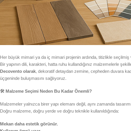
Her büyük mimari ya da iç mimari projenin ardında, titizlikle seçilmi
Bir yapının dili, karakteri, hatta ruhu kullandığınız malzemelerle şekille
Decovento olarak
, dekoratif detaydan zemine, cepheden duvara kada
üçgeninde buluşmasını sağlıyoruz.
🛠️ Malzeme Seçimi Neden Bu Kadar Önemli?
Malzemeler yalnızca birer yapı elemanı değil, aynı zamanda tasarımın 
Doğru malzeme, doğru yerde ve doğru teknikle kullanıldığında:
Mekan daha estetik görünür.
Kullanım ömrü uzar.