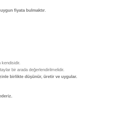
ü uygun fiyata bulmaktır
.
kendisidir.
aylar bir arada değerlendirilmelidir.
nle birlikte düşünür, üretir ve uygular.
ederiz.